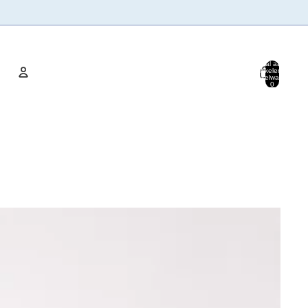
Totaal aantal
artikelen in
winkelwagen:
0
Account
Andere inlogopties
Bestellingen
Profiel