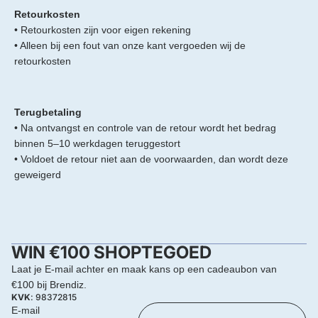
Retourkosten
• Retourkosten zijn voor eigen rekening
• Alleen bij een fout van onze kant vergoeden wij de
retourkosten
Terugbetaling
• Na ontvangst en controle van de retour wordt het bedrag
binnen 5–10 werkdagen teruggestort
• Voldoet de retour niet aan de voorwaarden, dan wordt deze
geweigerd
Privacybeleid
WIN €100 SHOPTEGOED
Terugbetalingsbeleid
Laat je E-mail achter en maak kans op een cadeaubon van
Algemene voorwaarden
€100 bij Brendiz.
Verzendbeleid
KVK
: 98372815
E-mail
Contactgegevens