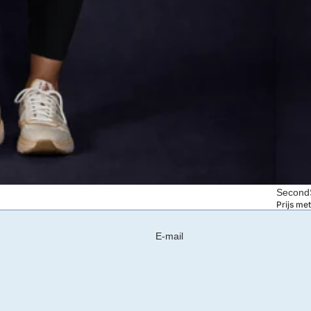
SecondS
Prijs me
E-mail