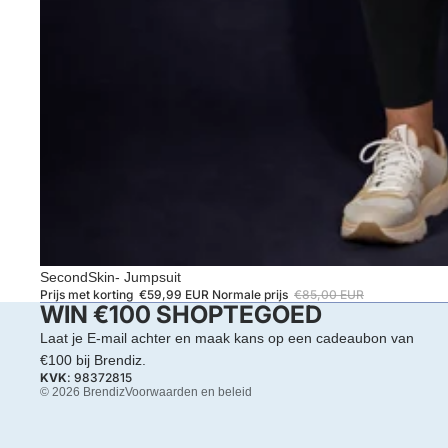
Privacybeleid
Terugbetalingsbeleid
Algemene voorwaarden
SecondSkin- Jumpsuit
Prijs met korting
€59,99 EUR
Normale prijs
€85,00 EUR
Verzendbeleid
WIN €100 SHOPTEGOED
Contactgegevens
Laat je E-mail achter en maak kans op een cadeaubon van
Wettelijke kennisgeving
€100 bij Brendiz.
KVK
: 98372815
© 2026
Brendiz
Voorwaarden en beleid