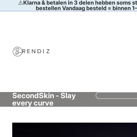
⚠️
Klarna & betalen in 3 delen hebben soms st
bestellen Vandaag besteld = binnen 1–
SecondSkin - Slay
every curve
SecondSkin-
Jumpsuit