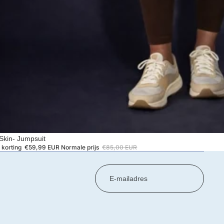
kin- Jumpsuit
t korting
€59,99 EUR
Normale prijs
€85,00 EUR