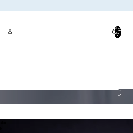
Totaal aantal
artikelen in
winkelwagen:
0
Account
Andere inlogopties
Bestellingen
Profiel
Skin-
it