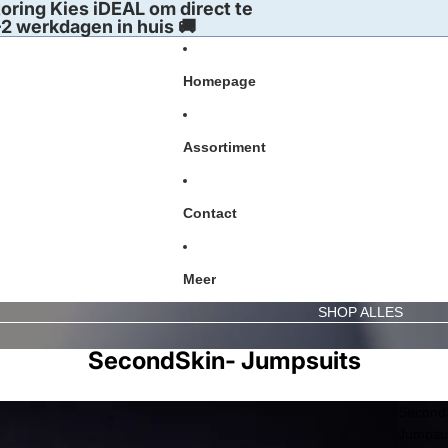
oring Kies iDEAL om direct te
2 werkdagen in huis 🚚
Homepage
Assortiment
Contact
Meer
SHOP ALLES
SecondSkin- Jumpsuits
Second
Jumpsu