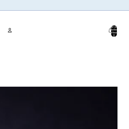
Totaal aantal
artikelen in
winkelwagen:
0
Account
Andere inlogopties
Bestellingen
Profiel