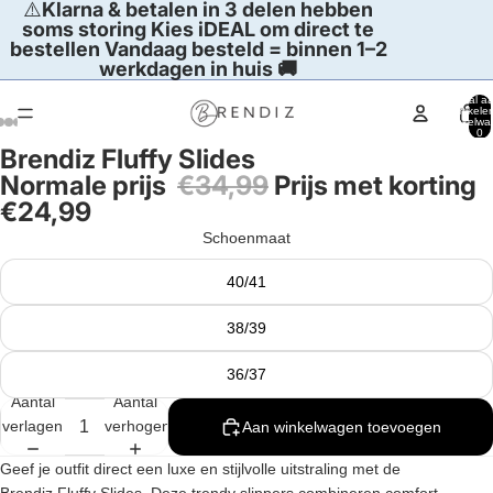
⚠️
Klarna & betalen in 3 delen hebben
soms storing Kies iDEAL om direct te
bestellen Vandaag besteld = binnen 1–2
werkdagen in huis 🚚
Totaal aa
artikelen
winkelwa
0
Brendiz Fluffy Slides
Afbeelding
Afbeelding
Afbeelding
Afbeelding
Afbeelding
Afbeelding
Afbeelding
Normale prijs
€34,99
Prijs met korting
openen
openen
openen
openen
openen
openen
openen
€24,99
in
in
in
in
in
in
in
volledig
volledig
volledig
volledig
volledig
volledig
volledig
Schoenmaat
scherm
scherm
scherm
scherm
scherm
scherm
scherm
40/41
38/39
36/37
Aantal
Aantal
verlagen
verhogen
Aan winkelwagen toevoegen
Geef je outfit direct een
luxe en stijlvolle uitstraling
met de
Brendiz Fluffy Slides. Deze trendy slippers combineren
comfort